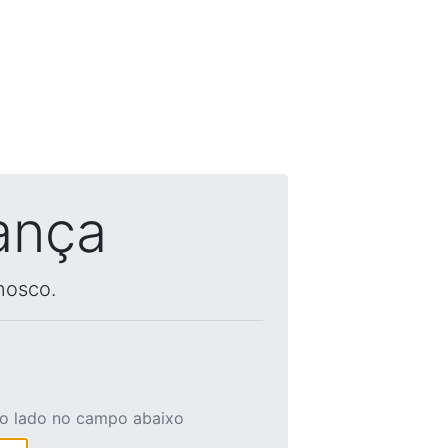
ança
nosco.
ao lado no campo abaixo