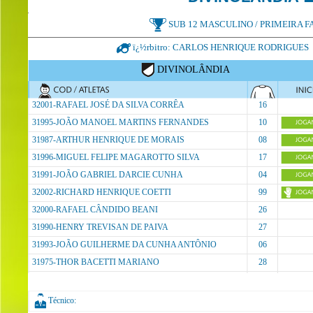
SUB 12 MASCULINO / PRIMEIR
ï¿½rbitro: CARLOS HENRIQUE RODRIGUES 
DIVINOLÂNDIA
32001-RAFAEL JOSÉ DA SILVA CORRÊA
16
31995-JOÃO MANOEL MARTINS FERNANDES
10
31987-ARTHUR HENRIQUE DE MORAIS
08
31996-MIGUEL FELIPE MAGAROTTO SILVA
17
31991-JOÃO GABRIEL DARCIE CUNHA
04
32002-RICHARD HENRIQUE COETTI
99
32000-RAFAEL CÂNDIDO BEANI
26
31990-HENRY TREVISAN DE PAIVA
27
31993-JOÃO GUILHERME DA CUNHA ANTÔNIO
06
31975-THOR BACETTI MARIANO
28
Técnico: