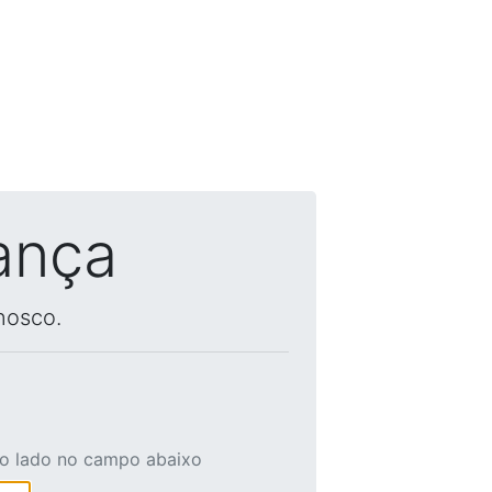
ança
nosco.
ao lado no campo abaixo