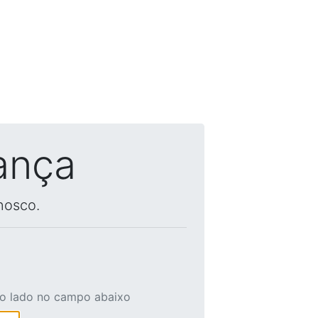
ança
nosco.
ao lado no campo abaixo