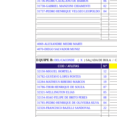
31736-PEDRO CATALANO DE BARROS
06
31738-GABRIEL MANZONI CHIAMENTI
02
31737-PEDRO HENRIQUE VELOZO LEOPOLDO
04
4069-ALEXANDRE MEDRI MARTI
4070-DIEGO SALVADOR MUNIZ
EQUIPE B:
DEL/CACONDE
(
X
) SAï¿½DA DE BOLA / C
32150-MIGUEL HORTELA
12
31782-GUSTAVO LOPES PONTES
10
32284-MATHEUS RIBEIRO MARCOS
19
31786-THOR HENRIQUE DE SOUZA
07
32321-WELLINGTON ELIAS
05
32154-JOAO FELIPE DE BRITO PERES
08
31785-PEDRO HENRIQUE DE OLIVEIRA SILVA
04
32320-FRANCISCO BAZILLI SANDOVAL
22