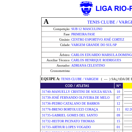
A
TENIS CLUBE / VAR
Competição:
SUB 12 MASCULINO
Fase:
PRIMEIRA FASE
Ginásio:
CENTRO ESPORTIVO JOSÉ CORTEZ
Cidade:
VARGEM GRANDE DO SUL/SP
Árbitro:
CARLOS EDUARDO MARSULA DOMING
Auxiliar Técnico:
CARLOS HENRIQUE RODRIGUES
Anotador:
ADRIANA CELESTINO
Cronometrista:
EQUIPE A:
TENIS CLUBE / VARGEM
(
---
) SAï¿½DA DE 
31740-MANUELLY CRISTINI DE SOUZA SILVA
10
31739-JOSÉ FERNANDO OLIVEIRA DE MELO
07
31736-PEDRO CATALANO DE BARROS
12
31776-BRENO BORTOLUZZI CORAÇA
11
02:2
31735-GABRIEL GOMES DEL SANTO
09
31732-HEITOR PICINATO THOMAS
15
31733-ARTHUR LOPES VOGADO
01