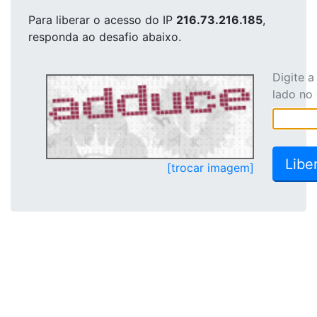
Para liberar o acesso
do IP
216.73.216.185
,
responda ao desafio abaixo.
Digite 
lado no
[trocar imagem]